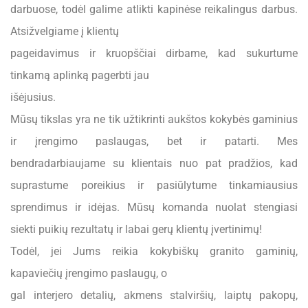
darbuose, todėl galime atlikti kapinėse reikalingus darbus.
Atsižvelgiame į klientų
pageidavimus ir kruopščiai dirbame, kad sukurtume
tinkamą aplinką pagerbti jau
išėjusius.
Mūsų tikslas yra ne tik užtikrinti aukštos kokybės gaminius
ir įrengimo paslaugas, bet ir patarti. Mes
bendradarbiaujame su klientais nuo pat pradžios, kad
suprastume poreikius ir pasiūlytume tinkamiausius
sprendimus ir idėjas. Mūsų komanda nuolat stengiasi
siekti puikių rezultatų ir labai gerų klientų įvertinimų!
Todėl, jei Jums reikia kokybiškų granito gaminių,
kapaviečių įrengimo paslaugų, o
gal interjero detalių, akmens stalviršių, laiptų pakopų,