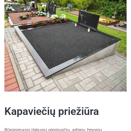
Kapaviečių priežiūra
Rūpinimasis išėjusių giminaičių, artimų žmonių