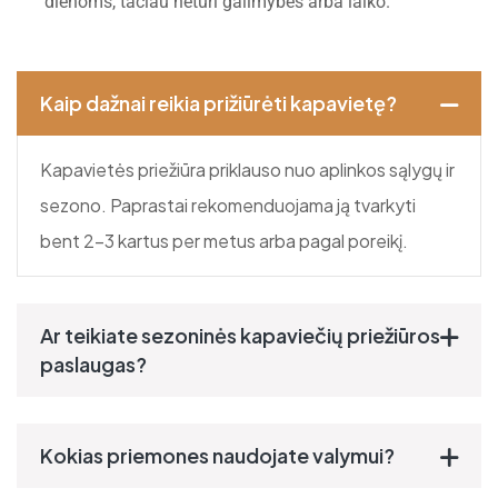
dienoms, tačiau neturi galimybės arba laiko.
Kaip dažnai reikia prižiūrėti kapavietę?
Kapavietės priežiūra priklauso nuo aplinkos sąlygų ir
sezono. Paprastai rekomenduojama ją tvarkyti
bent 2–3 kartus per metus arba pagal poreikį.
Ar teikiate sezoninės kapaviečių priežiūros
paslaugas?
Kokias priemones naudojate valymui?