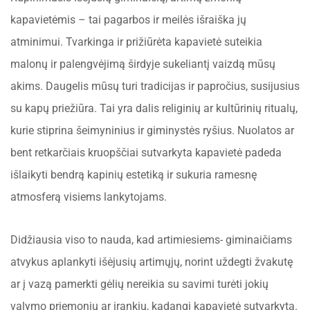
kapavietėmis – tai pagarbos ir meilės išraiška jų
atminimui. Tvarkinga ir prižiūrėta kapavietė suteikia
malonų ir palengvėjimą širdyje sukeliantį vaizdą mūsų
akims. Daugelis mūsų turi tradicijas ir papročius, susijusius
su kapų priežiūra. Tai yra dalis religinių ar kultūrinių ritualų,
kurie stiprina šeimyninius ir giminystės ryšius. Nuolatos ar
bent retkarčiais kruopščiai sutvarkyta kapavietė padeda
išlaikyti bendrą kapinių estetiką ir sukuria ramesnę
atmosferą visiems lankytojams.
Didžiausia viso to nauda, kad artimiesiems- giminaičiams
atvykus aplankyti išėjusių artimųjų, norint uždegti žvakutę
ar į vazą pamerkti gėlių nereikia su savimi turėti jokių
valymo priemonių ar įrankių, kadangi kapavietė sutvarkyta.