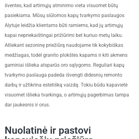
šventes, kad artimųjų atminimo vieta visuomet būtų
pasiekiama. Mūsų siūlomos kapų tvarkymo paslaugos
Alytuje leidžia klientams būti ramiems, kad jų artimųjų
kapai nepriekaištingai prižiūrimi bet kuriuo metų laiku.
Atliekant sezoninę priežiūrą naudojame tik kokybiškas
medžiagas, todėl granito plokštės kapams ir kiti akmens
gaminiai išlieka atsparūs oro sąlygoms. Reguliari kapų
tvarkymo paslauga padeda išvengti didesnių remonto
darbų ir užtikrina estetišką vaizdą. Tokiu būdu kapavietė
visuomet išlieka tvarkinga, o artimųjų pagerbimas tampa
dar jaukesnis ir orus.
Nuolatinė ir pastovi