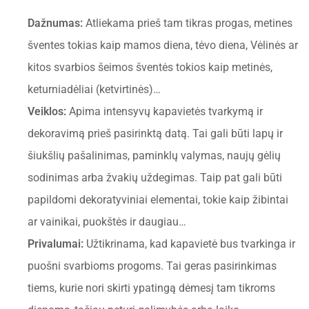
Dažnumas:
Atliekama prieš tam tikras progas, metines
šventes tokias kaip mamos diena, tėvo diena, Vėlinės ar
kitos svarbios šeimos šventės tokios kaip metinės,
keturniadėliai (ketvirtinės)…
Veiklos:
Apima intensyvų kapavietės tvarkymą ir
dekoravimą prieš pasirinktą datą. Tai gali būti lapų ir
šiukšlių pašalinimas, paminklų valymas, naujų gėlių
sodinimas arba žvakių uždegimas. Taip pat gali būti
papildomi dekoratyviniai elementai, tokie kaip žibintai
ar vainikai, puokštės ir daugiau…
Privalumai:
Užtikrinama, kad kapavietė bus tvarkinga ir
puošni svarbioms progoms. Tai geras pasirinkimas
tiems, kurie nori skirti ypatingą dėmesį tam tikroms