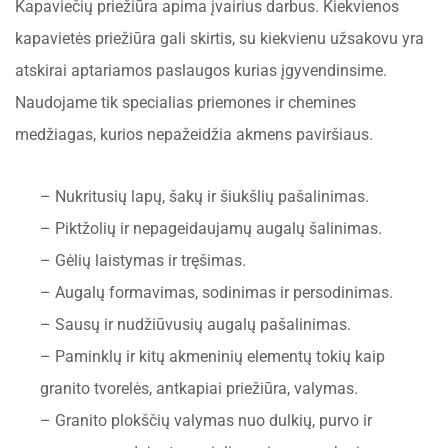
Kapaviečių priežiūra apima įvairius darbus. Kiekvienos
kapavietės priežiūra gali skirtis, su kiekvienu užsakovu yra
atskirai aptariamos paslaugos kurias įgyvendinsime.
Naudojame tik specialias priemones ir chemines
medžiagas, kurios nepažeidžia akmens paviršiaus.
– Nukritusių lapų, šakų ir šiukšlių pašalinimas.
– Piktžolių ir nepageidaujamų augalų šalinimas.
– Gėlių laistymas ir tręšimas.
– Augalų formavimas, sodinimas ir persodinimas.
– Sausų ir nudžiūvusių augalų pašalinimas.
– Paminklų ir kitų akmeninių elementų tokių kaip
granito tvorelės, antkapiai priežiūra, valymas.
– Granito plokščių valymas nuo dulkių, purvo ir