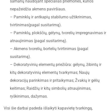
samanų naudojant specialias priemones, kurios
nepažeidžia akmens paviršiaus.
– Paminklų ir antkapių stabilumo užtikrinimas,
tvirtinimas(pagal susitarimą).
– Paminklų, plokščių, gėlynų, tvorelių impregnavimas ir
atnaujinimas (pagal susitarimą).
– Akmens tvorelių, bortelių tvirtinimas (pagal
susitarimą).
– Dekoratyvinių elementų priežiūra: gėlynų, žibintų ir
kitų dekoratyvinių elementų tvarkymas; Naujų
dekoracijų parinkimas ir pritaikymas; Žvakių ir gėlių
keitimas; Raidžių ir kitų simbolių atnaujinimas,
ryškinimas, dažymas.
Visi šie darbai padeda išlaikyti kapavietę tvarkingą,