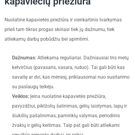
kapaviečių priežiūra
Nuolatinė kapavietės priežiūra ir vienkartinis tvarkymas
prieš tam tikras progas skiriasi tiek jų dažnumu, tiek
atliekamų darbų pobūdžiu bei apimtimi.
Dažnumas:
Atliekama reguliariai. Dažniausiai tris metų
ketvirčius (pavasaris, vasara, ruduo). Tai gali būti kas
savaitę ar dvi, kas mėnesį, priklausomai nuo susitarimo
su paslaugų teikėju.
Veiklos:
Įeina nuolatinė kapavietės priežiūra,
pavyzdžiui, piktžolių šalinimas, gėlių laistymas, lapų ir
šiukšlių pašalinimas, paminklų valymas, periodinis
žvakių ir gėlių keitimas. Taip pat gali būti atliekami
smulkūs remonto darbai, jei reikia.