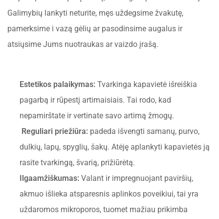
Galimybių lankyti neturite, męs uždegsime žvakutę,
pamerksime i vazą gėlių ar pasodinsime augalus ir
atsiųsime Jums nuotraukas ar vaizdo įrašą.
Estetikos palaikymas:
Tvarkinga kapavietė išreiškia
pagarbą ir rūpestį artimaisiais. Tai rodo, kad
nepamirštate ir vertinate savo artimą žmogų.
Reguliari priežiūra:
padeda išvengti samanų, purvo,
dulkių, lapų, spyglių, šakų. Atėję aplankyti kapavietės ją
rasite tvarkingą, švarią, prižiūrėtą.
Ilgaamžiškumas:
Valant ir impregnuojant paviršių,
akmuo išlieka atsparesnis aplinkos poveikiui, tai yra
uždaromos mikroporos, tuomet mažiau prikimba