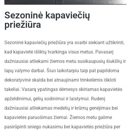
Sezoninė kapaviečių
priežiūra
Sezoninė kapaviečių priežiūra yra svarbi siekiant užtikrinti,
kad kapavietė išliktų tvarkinga visus metus. Pavasarį
dažniausiai atliekami žiemos metu susikaupusių šiukšlių ir
lapų valymo darbai. Šiuo laikotarpiu taip pat papildoma
dekoratyvinė skalda bei atnaujinami trinkelėmis iškloti
takeliai. Vasarą ypatingas dėmesys skiriamas kapavietės
apželdinimui, gėlių sodinimui ir laistymui. Rudenį
dažniausiai atliekamas medelių ir krūmų genėjimas bei
kapavietės paruošimas žiemai. Žiemos metu galime
pasirūpinti sniego nukasimu bei kapavietės priežiūra per