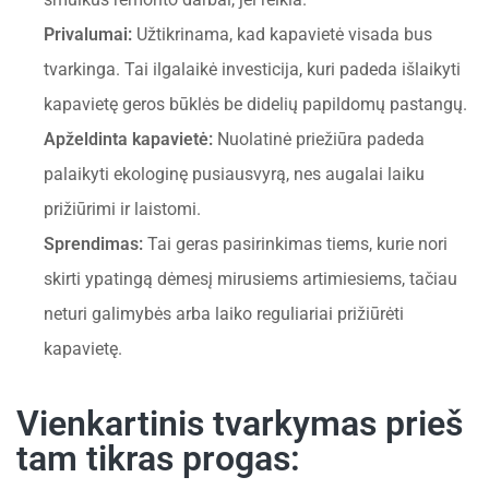
Privalumai:
Užtikrinama, kad kapavietė visada bus
tvarkinga. Tai ilgalaikė investicija, kuri padeda išlaikyti
kapavietę geros būklės be didelių papildomų pastangų.
Apželdinta kapavietė:
Nuolatinė priežiūra padeda
palaikyti ekologinę pusiausvyrą, nes augalai laiku
prižiūrimi ir laistomi.
Sprendimas:
Tai geras pasirinkimas tiems, kurie nori
skirti ypatingą dėmesį mirusiems artimiesiems, tačiau
neturi galimybės arba laiko reguliariai prižiūrėti
kapavietę.
Vienkartinis tvarkymas prieš
tam tikras progas: