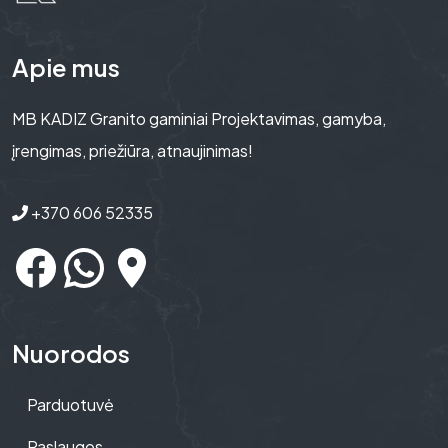
Apie mus
MB KADIZ Granito gaminiai Projektavimas, gamyba,
įrengimas, priežiūra, atnaujinimas!
+370 606 52335
Facebook
WhatsApp
Google Maps
Nuorodos
Parduotuvė
Paslaugos