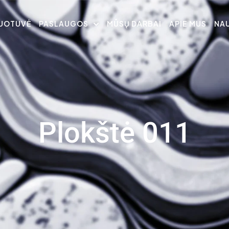
UOTUVĖ
PASLAUGOS
MŪSŲ DARBAI
APIE MUS
NA
Plokštė 011