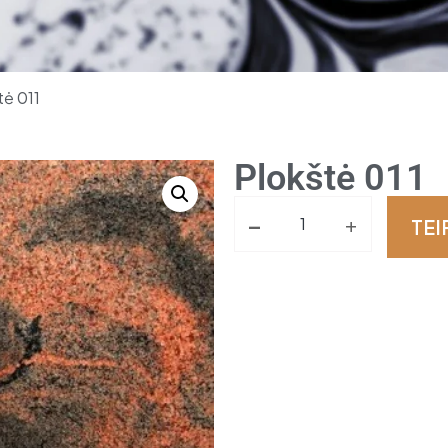
tė 011
Plokštė 011
-
+
TEI
Alternative: