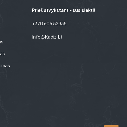
Prieš atvykstant - susisiekti!
+370 606 52335
Info@kadiz.lt
as
mas
vimas