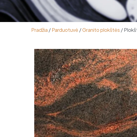
Pradžia
/
Parduotuvė
/
Granito plokštės
/ Plokš