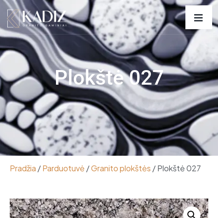
Plokštė 027
Pradžia
/
Parduotuvė
/
Granito plokštės
/ Plokštė 027