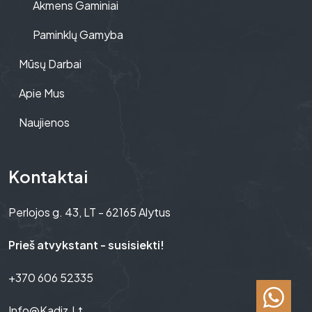
Akmens Gaminiai
Paminklų Gamyba
Mūsų Darbai
Apie Mus
Naujienos
Kontaktai
Perlojos g. 43, LT - 62165 Alytus
Prieš atvykstant - susisiekti!
+370 606 52335
Info@kadiz.lt