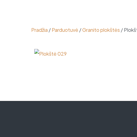
Pradžia
/
Parduotuvė
/
Granito plokštės
/ Plokš