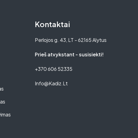
Kontaktai
Perlojos g. 43, LT - 62165 Alytus
Prieš atvykstant - susisiekti!
+370 606 52335
Info@kadiz.lt
as
mas
vimas