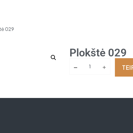
tė 029
Plokštė 029
-
+
TEI
Alternative: