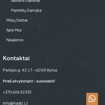
Akmens Gaminiai
Paminklų Gamyba
Mūsų Darbai
Apie Mus
Naujienos
Kontaktai
Perlojos g. 43, LT - 62165 Alytus
Prieš atvykstant - susisiekti!
+370 606 52335
Info@kadiz.lt