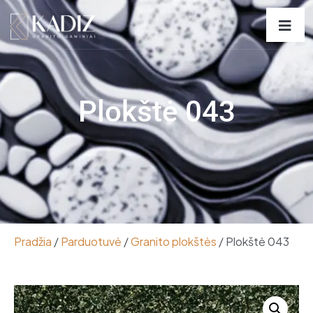
Plokštė 043
Pradžia
/
Parduotuvė
/
Granito plokštės
/ Plokštė 043