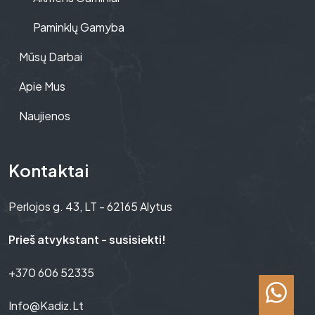
Paminklų Gamyba
Mūsų Darbai
Apie Mus
Naujienos
Kontaktai
Perlojos g. 43, LT - 62165 Alytus
Prieš atvykstant - susisiekti!
+370 606 52335
Info@kadiz.lt