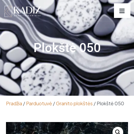
Plokštė 050
Pradžia
/
Parduotuvė
/
Granito plokštės
/ Plokštė 050