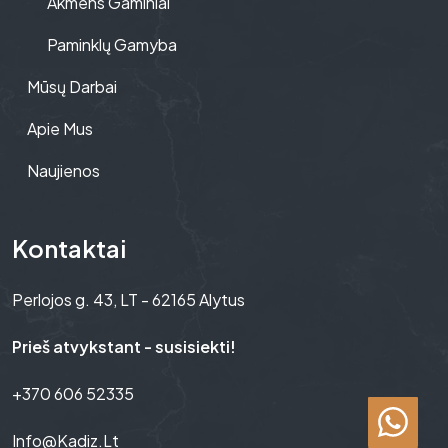
Akmens Gaminiai
Paminklų Gamyba
Mūsų Darbai
Apie Mus
Naujienos
Kontaktai
Perlojos g. 43, LT - 62165 Alytus
Prieš atvykstant - susisiekti!
+370 606 52335
Info@kadiz.lt