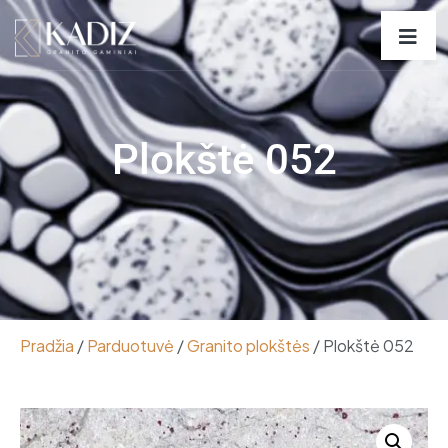
Plokštė 052
Pradžia
/
Parduotuvė
/
Granito plokštės
/ Plokštė 052