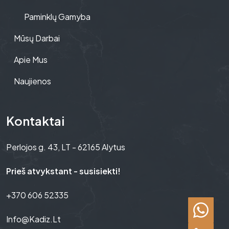
Paminklų Gamyba
Mūsų Darbai
Apie Mus
Naujienos
Kontaktai
Perlojos g. 43, LT - 62165 Alytus
Prieš atvykstant - susisiekti!
+370 606 52335
Info@kadiz.lt