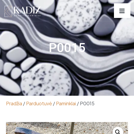
P0015
Pradžia
/
Parduotuvė
/
Paminklai
/ P0015