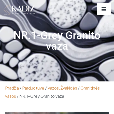
NR.1-Grey Granito
vaza
Pradžia
/
Parduotuvė
/
Vazos, Žvakidės
/
Granitinės
vazos
/ NR.1-Grey Granito vaza