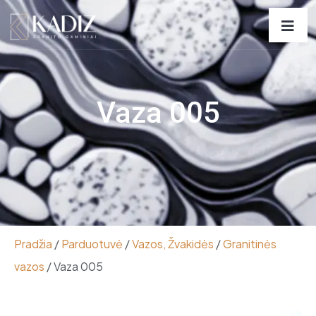
Vaza 005
Pradžia
/
Parduotuvė
/
Vazos, Žvakidės
/
Granitinės
vazos
/ Vaza 005