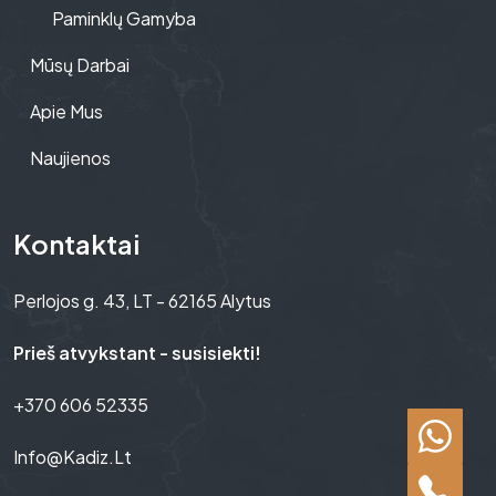
Paminklų Gamyba
Mūsų Darbai
Apie Mus
Naujienos
Kontaktai
Perlojos g. 43, LT - 62165 Alytus
Prieš atvykstant - susisiekti!
+370 606 52335
Info@kadiz.lt