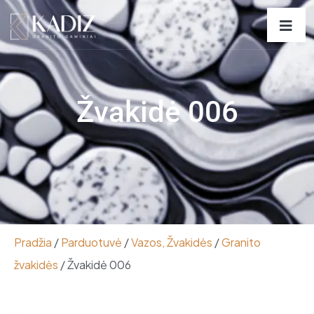
Žvakidė 006
Pradžia
/
Parduotuvė
/
Vazos, Žvakidės
/
Granito
žvakidės
/ Žvakidė 006